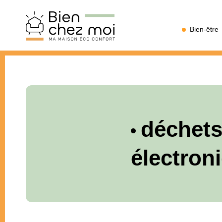
Bien
Bien-être
Chez
Moi
déchets
électron