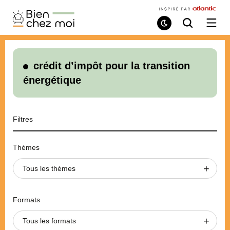
Bien
Chez
Mode
Recherche
Ouvri
de
/
Moi
lecture
ferme
le
menu
crédit d’impôt pour la transition
énergétique
Filtres
Thèmes
Tous les thèmes
Formats
Tous les formats