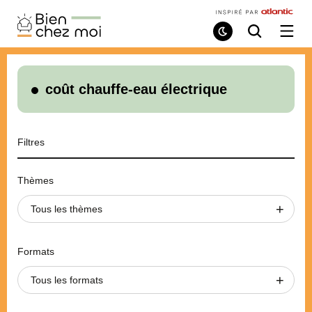
Bien
Chez
Mode
Recherche
Ouvri
de
/
Moi
lecture
ferme
le
menu
coût chauffe-eau électrique
Filtres
Thèmes
Tous les thèmes
Formats
Tous les formats