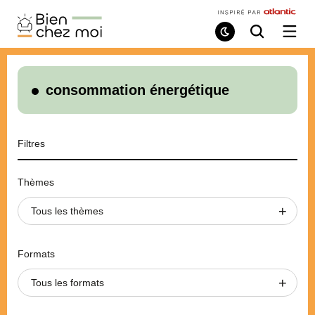
Bien
Chez
Mode
Recherche
Ouvri
de
/
Moi
lecture
ferme
le
menu
consommation énergétique
Filtres
Thèmes
Tous les thèmes
Formats
Tous les formats