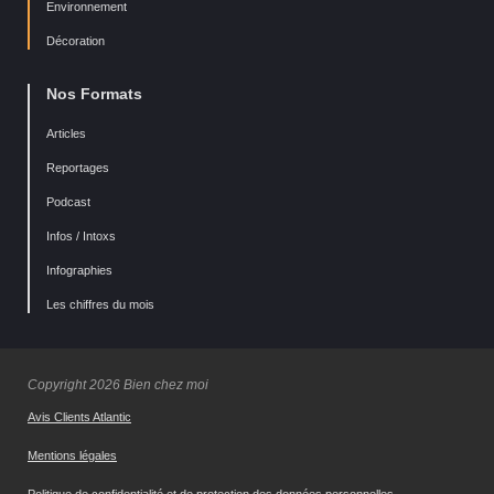
Environnement
Décoration
Nos Formats
Articles
Reportages
Podcast
Infos / Intoxs
Infographies
Les chiffres du mois
Copyright 2026 Bien chez moi
Avis Clients Atlantic
Mentions légales
Politique de confidentialité et de protection des données personnelles