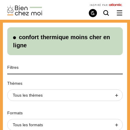
Bien
Chez
Mode
Recherche
Ouvri
de
/
Moi
lecture
ferme
le
menu
confort thermique moins cher en
ligne
Filtres
Thèmes
Tous les thèmes
Formats
Tous les formats