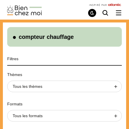
Bien
Chez
Mode
Recherche
Ouvri
de
/
Moi
lecture
ferme
le
menu
compteur chauffage
Filtres
Thèmes
Tous les thèmes
Formats
Tous les formats