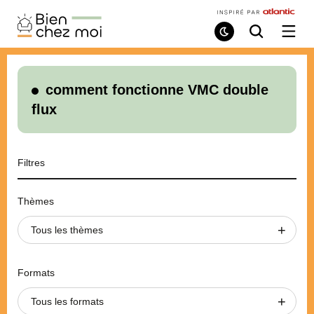
Bien
Chez
Mode
Recherche
Ouvri
de
/
Moi
lecture
ferme
le
menu
comment fonctionne VMC double
flux
Filtres
Thèmes
Tous les thèmes
Formats
Tous les formats