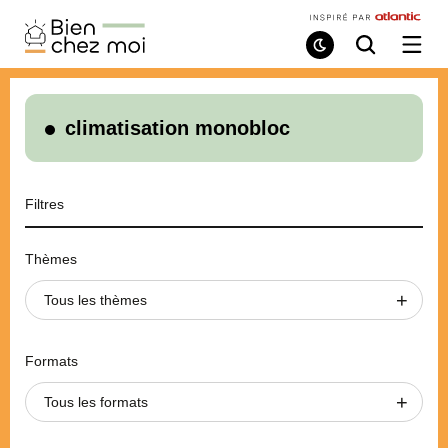
Bien
Chez
Mode
Recherche
Ouvri
de
/
Moi
lecture
ferme
le
menu
climatisation monobloc
Filtres
Thèmes
Tous les thèmes
Formats
Tous les formats