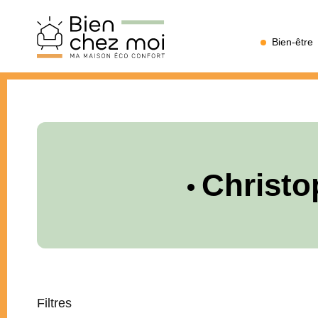
Bien
Bien-être
Chez
Moi
Christo
Filtres