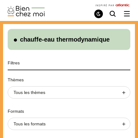
Bien
Chez
Mode
Recherche
Ouvri
de
/
Moi
lecture
ferme
le
menu
chauffe-eau thermodynamique
Filtres
Thèmes
Tous les thèmes
Formats
Tous les formats