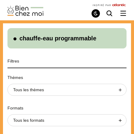
Bien
Chez
Mode
Recherche
Ouvri
de
/
Moi
lecture
ferme
le
menu
chauffe-eau programmable
Filtres
Thèmes
Tous les thèmes
Formats
Tous les formats