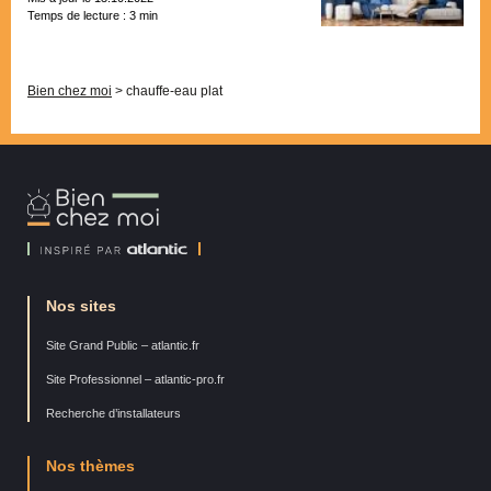
Temps de lecture :
3
min
Pagination
Bien chez moi
>
chauffe-eau plat
Bien
Chez
Moi
Nos sites
Site Grand Public – atlantic.fr
Site Professionnel – atlantic-pro.fr
Recherche d’installateurs
Nos thèmes