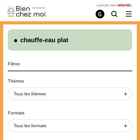
Bien
Chez
Mode
Recherche
Ouvri
de
/
Moi
lecture
ferme
le
menu
chauffe-eau plat
Filtres
Thèmes
Tous les thèmes
Formats
Tous les formats