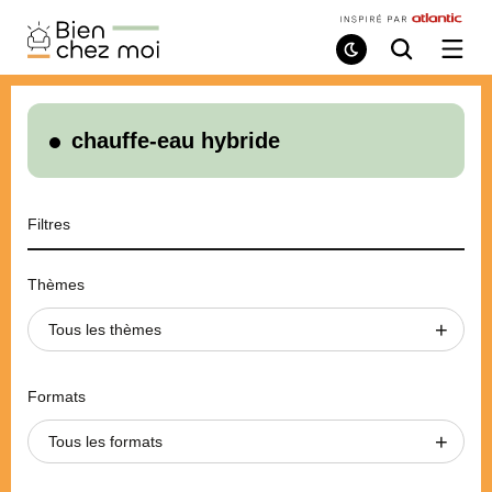
Bien
Chez
Mode
Recherche
Ouvri
de
/
Moi
lecture
ferme
le
menu
chauffe-eau hybride
Filtres
Thèmes
Tous les thèmes
Formats
Tous les formats