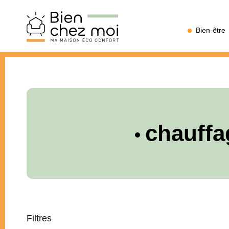
Bien
Bien-être
Chez
Moi
chauffa
Filtres