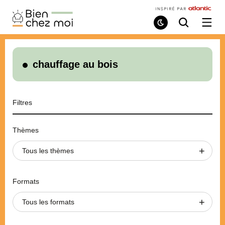
Bien
Chez
Mode
Recherche
Ouvri
de
/
Moi
lecture
ferme
le
menu
chauffage au bois
Filtres
Thèmes
Tous les thèmes
Formats
Tous les formats