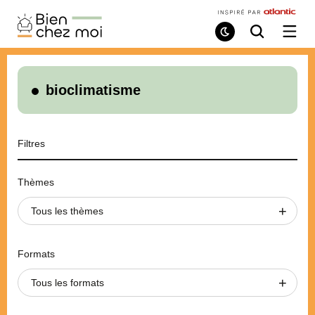
Bien
Chez
Mode
Recherche
Ouvri
de
/
Moi
lecture
ferme
le
menu
bioclimatisme
Filtres
Thèmes
Tous les thèmes
Formats
Tous les formats