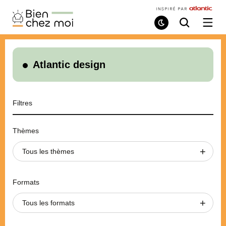
Bien
Chez
Mode
Recherche
Ouvri
de
/
Moi
lecture
ferme
le
menu
Atlantic design
Filtres
Thèmes
Tous les thèmes
Formats
Tous les formats