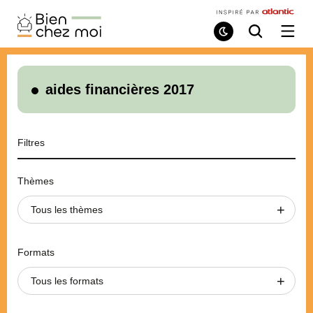
Bien
Chez
Mode
Recherche
Ouvri
de
/
Moi
lecture
ferme
le
menu
aides financières 2017
Filtres
Thèmes
Tous les thèmes
Formats
Tous les formats