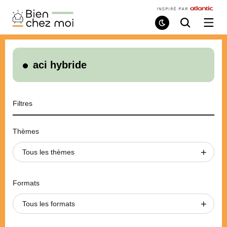
Bien
Chez
Mode
Recherche
Ouvri
de
/
Moi
lecture
ferme
le
menu
aci hybride
Filtres
Thèmes
Tous les thèmes
Formats
Tous les formats