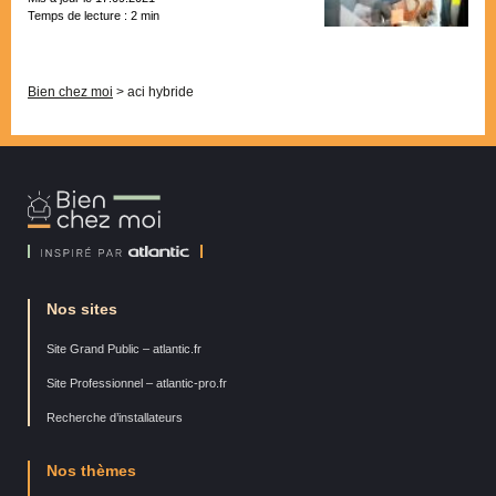
Temps de lecture :
2
min
Pagination
Bien chez moi
>
aci hybride
Bien
Chez
Moi
Nos sites
Site Grand Public – atlantic.fr
Site Professionnel – atlantic-pro.fr
Recherche d’installateurs
Nos thèmes