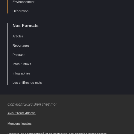
Environnement
Décoration
Nos Formats
Articles
Reportages
Podcast
Infos / Intoxs
Infographies
Les chiffres du mois
Copyright 2026 Bien chez moi
Avis Clients Atlantic
Mentions légales
Politique de confidentialité et de protection des données personnelles