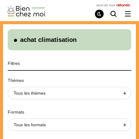
Bien
Chez
Mode
Recherche
Ouvri
de
/
Moi
lecture
ferme
le
menu
achat climatisation
Filtres
Thèmes
Tous les thèmes
Formats
Tous les formats