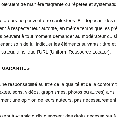
s violeraient de manière flagrante ou répétée et systématiq
rateurs ne peuvent être contestées. En déposant des me
gent à respecter leur autorité, en même temps que les pr
eurs peuvent à tout moment demander au modérateur du si
nant soin de lui indiquer les éléments suivants : titre et
isateur, ainsi que l’URL (Uniform Ressource Locator).
T GARANTIES
e responsabilité au titre de la qualité et de la conformi
textes, sons, vidéos, graphismes, photos ou autres) ainsi
xpriment une opinion de leurs auteurs, pas nécessairement c
ssent à Atlantic qu’ils disposent des droits nécessaires à