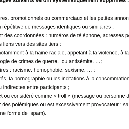
ssages suivants seront systématiquement supprimés 
ires, promotionnels ou commerciaux et les petites annon
n répétitive de messages identiques ou similaires ;
t des coordonnées : numéros de téléphone, adresses p
 liens vers des sites tiers ;
otamment à la haine raciale, appelant à la violence, à la
logie de crimes de guerre, ou antisémite, …;
oires : racisme, homophobie, sexisme, … ;
ités, la pornographie ou les incitations à la consommatio
 indirectes entre participants ;
t ou considéré comme « troll » (message ou personne do
 des polémiques ou est excessivement provocateur : sa
t une forme de spam).