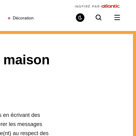
Décoration
Mode
Recherche
Ouvrir
de
/
lecture
fermer
le
menu
 maison
s en écrivant des
dérer les messages
le(nt) au respect des