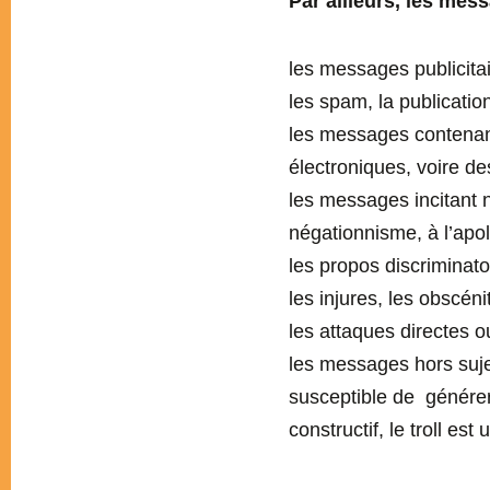
Par ailleurs, les me
les messages publicita
les spam, la publicatio
les messages contenan
électroniques, voire des
les messages incitant n
négationnisme, à l’apo
les propos discriminat
les injures, les obscén
les attaques directes ou
les messages hors suje
susceptible de générer
constructif, le troll es