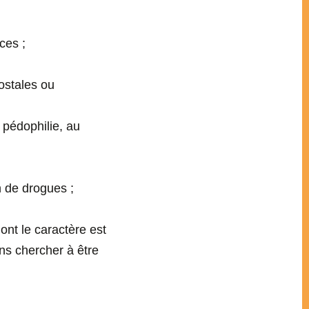
:
ces ;
ostales ou
 pédophilie, au
n de drogues ;
nt le caractère est
ns chercher à être